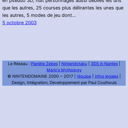
en pseudo 3D, huit personnages aussi débiles les uns
que les autres, 25 courses plus délirantes les unes que
les autres, 5 modes de jeu dont…
5 octobre 2003
Le Réseau :
Planète Zebes
|
Nintendotaku
|
3DS in Nantes
|
Mario’s Mythology
© NINTENDOMAINE 2000 ~ 2017 |
l’équipe
|
infos legales
|
Design, Intégration, Developpement par Paul Couthouis