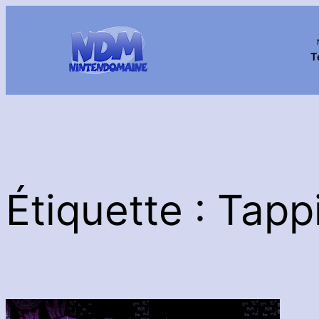
Aller
au
contenu
T
Étiquette :
Tapp