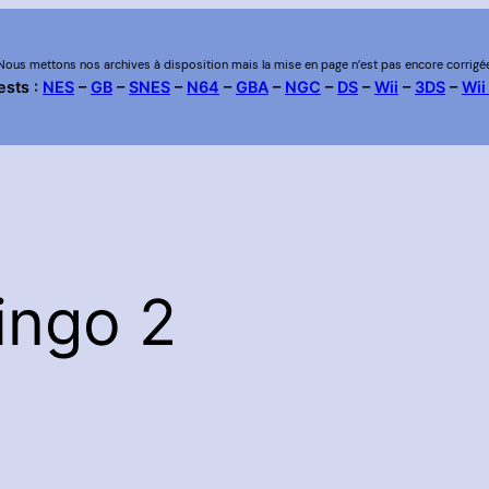
Nous mettons nos archives à disposition mais la mise en page n’est pas encore corrigé
ests :
NES
–
GB
–
SNES
–
N64
–
GBA
–
NGC
–
DS
–
Wii
–
3DS
–
Wii
ingo 2