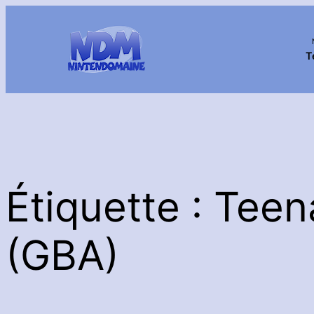
Aller
au
contenu
T
Étiquette :
Teen
(GBA)