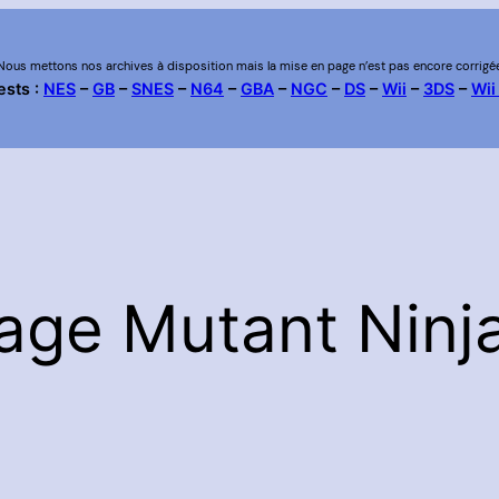
Nous mettons nos archives à disposition mais la mise en page n’est pas encore corrigé
ests :
NES
–
GB
–
SNES
–
N64
–
GBA
–
NGC
–
DS
–
Wii
–
3DS
–
Wii
age Mutant Ninja