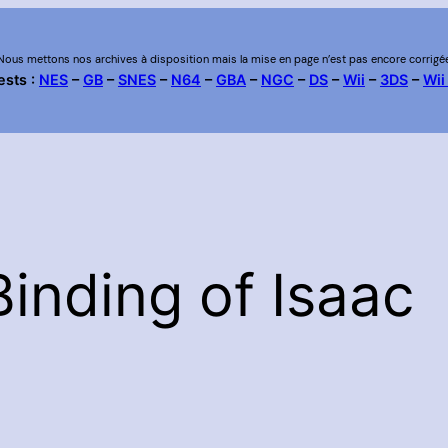
Nous mettons nos archives à disposition mais la mise en page n’est pas encore corrigé
ests :
NES
–
GB
–
SNES
–
N64
–
GBA
–
NGC
–
DS
–
Wii
–
3DS
–
Wii
inding of Isaac