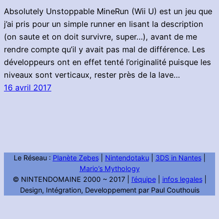
Absolutely Unstoppable MineRun (Wii U) est un jeu que
j’ai pris pour un simple runner en lisant la description
(on saute et on doit survivre, super…), avant de me
rendre compte qu’il y avait pas mal de différence. Les
développeurs ont en effet tenté l’originalité puisque les
niveaux sont verticaux, rester près de la lave…
16 avril 2017
Le Réseau :
Planète Zebes
|
Nintendotaku
|
3DS in Nantes
|
Mario’s Mythology
© NINTENDOMAINE 2000 ~ 2017 |
l’équipe
|
infos legales
|
Design, Intégration, Developpement par Paul Couthouis