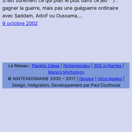
(c’est sûrement ce qui plait le plus dans ce jeu ^^) :
gagner la guerre, mais pas une guéguerre ordinaire
avec Saddam, Adolf ou Oussama,…
9 octobre 2002
Le Réseau :
Planète Zebes
|
Nintendotaku
|
3DS in Nantes
|
Mario’s Mythology
© NINTENDOMAINE 2000 ~ 2017 |
l’équipe
|
infos legales
|
Design, Intégration, Developpement par Paul Couthouis