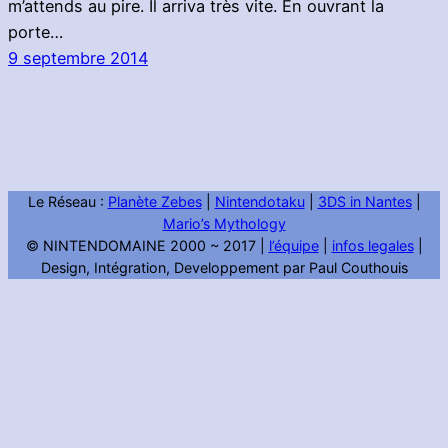
m’attends au pire. Il arriva très vite. En ouvrant la
porte…
9 septembre 2014
Le Réseau :
Planète Zebes
|
Nintendotaku
|
3DS in Nantes
|
Mario’s Mythology
© NINTENDOMAINE 2000 ~ 2017 |
l’équipe
|
infos legales
|
Design, Intégration, Developpement par Paul Couthouis