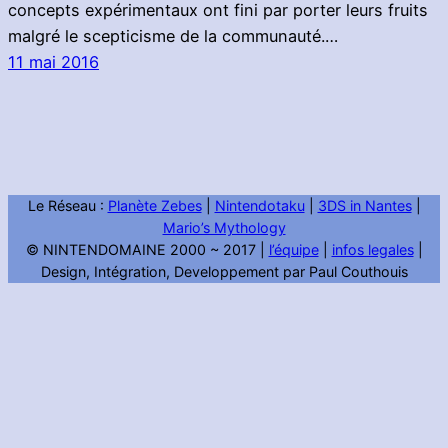
concepts expérimentaux ont fini par porter leurs fruits
malgré le scepticisme de la communauté.…
11 mai 2016
Le Réseau :
Planète Zebes
|
Nintendotaku
|
3DS in Nantes
|
Mario’s Mythology
© NINTENDOMAINE 2000 ~ 2017 |
l’équipe
|
infos legales
|
Design, Intégration, Developpement par Paul Couthouis