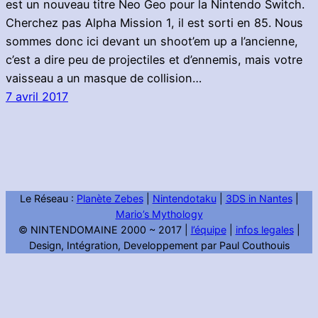
est un nouveau titre Neo Geo pour la Nintendo Switch.
Cherchez pas Alpha Mission 1, il est sorti en 85. Nous
sommes donc ici devant un shoot’em up a l’ancienne,
c’est a dire peu de projectiles et d’ennemis, mais votre
vaisseau a un masque de collision…
7 avril 2017
Le Réseau :
Planète Zebes
|
Nintendotaku
|
3DS in Nantes
|
Mario’s Mythology
© NINTENDOMAINE 2000 ~ 2017 |
l’équipe
|
infos legales
|
Design, Intégration, Developpement par Paul Couthouis