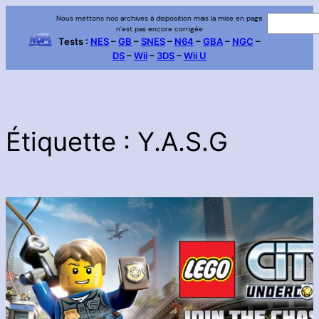
Aller
Nous mettons nos archives à disposition mais la mise en page
R
n’est pas encore corrigée
au
e
Tests :
NES
–
GB
–
SNES
–
N64
–
GBA
–
NGC
–
contenu
DS
–
Wii
–
3DS
–
Wii U
c
h
e
r
c
Étiquette :
Y.A.S.G
h
e
r