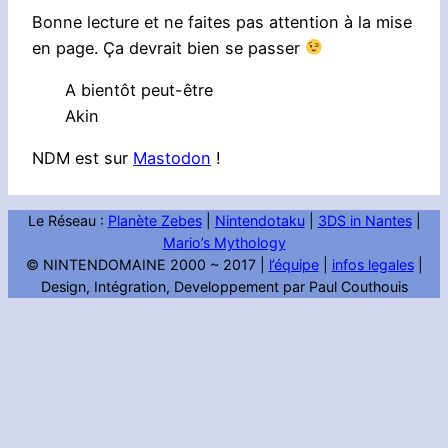
Bonne lecture et ne faites pas attention à la mise
en page. Ça devrait bien se passer
A bientôt peut-être
Akin
NDM est sur
Mastodon
!
Le Réseau :
Planète Zebes
|
Nintendotaku
|
3DS in Nantes
|
Mario’s Mythology
© NINTENDOMAINE 2000 ~ 2017 |
l’équipe
|
infos legales
|
Design, Intégration, Developpement par Paul Couthouis