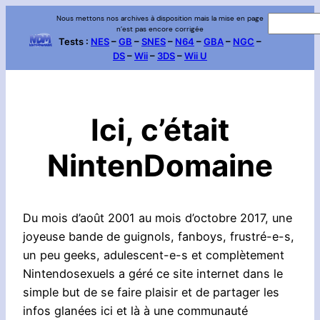
Nous mettons nos archives à disposition mais la mise en page
R
n’est pas encore corrigée
e
Tests :
NES
–
GB
–
SNES
–
N64
–
GBA
–
NGC
–
DS
–
Wii
–
3DS
–
Wii U
c
h
e
r
Ici, c’était
c
h
NintenDomaine
e
r
Du mois d’août 2001 au mois d’octobre 2017, une
joyeuse bande de guignols, fanboys, frustré-e-s,
un peu geeks, adulescent-e-s et complètement
Nintendosexuels a géré ce site internet dans le
simple but de se faire plaisir et de partager les
infos glanées ici et là à une communauté