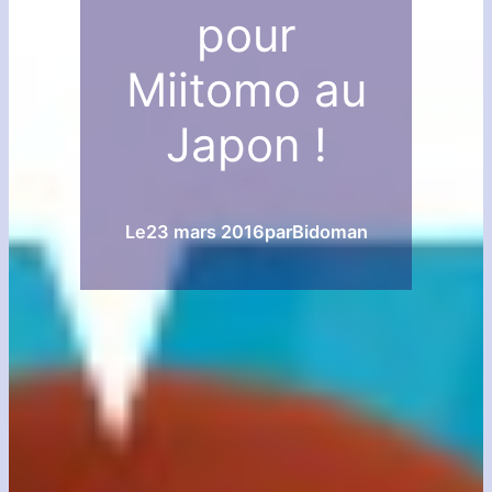
pour
Miitomo au
Japon !
Le
23 mars 2016
par
Bidoman