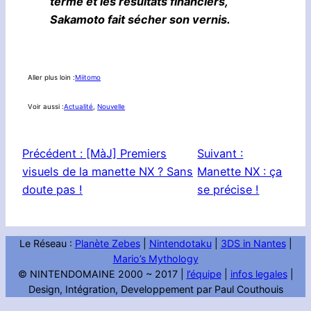
terme et les résultats financiers,
Sakamoto fait sécher son vernis.
Aller plus loin :
Miitomo
Voir aussi :
Actualité
, 
Nouvelle
Précédent :
[MàJ] Premiers
Suivant :
visuels de la manette NX ? Sans
Manette NX : ça
doute pas !
se précise !
Le Réseau :
Planète Zebes
|
Nintendotaku
|
3DS in Nantes
|
Mario’s Mythology
© NINTENDOMAINE 2000 ~ 2017 |
l’équipe
|
infos legales
|
Design, Intégration, Developpement par Paul Couthouis