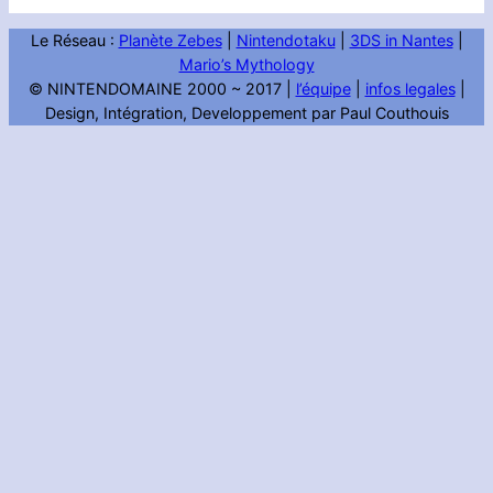
Le Réseau :
Planète Zebes
|
Nintendotaku
|
3DS in Nantes
|
Mario’s Mythology
© NINTENDOMAINE 2000 ~ 2017 |
l’équipe
|
infos legales
|
Design, Intégration, Developpement par Paul Couthouis