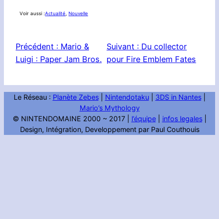
Voir aussi :
Actualité
, 
Nouvelle
Précédent :
Mario &
Suivant :
Du collector
Luigi : Paper Jam Bros.
pour Fire Emblem Fates
Le Réseau :
Planète Zebes
|
Nintendotaku
|
3DS in Nantes
|
Mario’s Mythology
© NINTENDOMAINE 2000 ~ 2017 |
l’équipe
|
infos legales
|
Design, Intégration, Developpement par Paul Couthouis