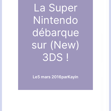
La Super
Nintendo
débarque
sur (New)
3DS !
Le
5 mars 2016
par
Kayin