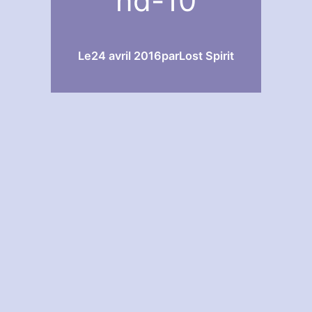
nd-10
Le
24 avril 2016
par
Lost Spirit