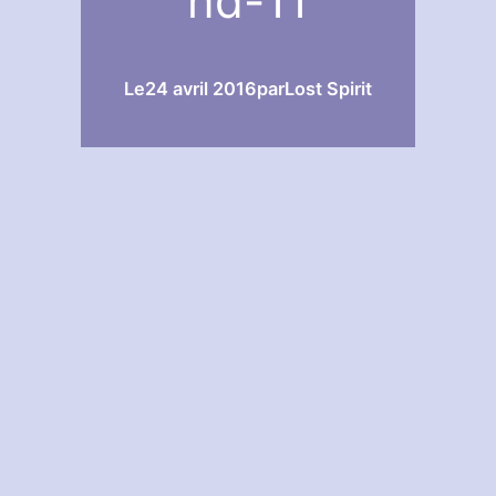
nd-11
Le
24 avril 2016
par
Lost Spirit