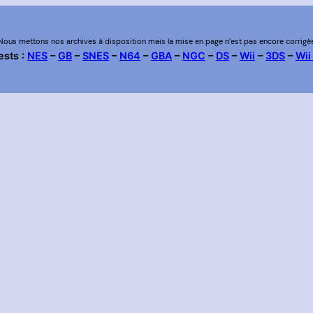
Nous mettons nos archives à disposition mais la mise en page n’est pas encore corrigé
ests :
NES
–
GB
–
SNES
–
N64
–
GBA
–
NGC
–
DS
–
Wii
–
3DS
–
Wii