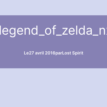
legend_of_zelda_
Le
27 avril 2016
par
Lost Spirit