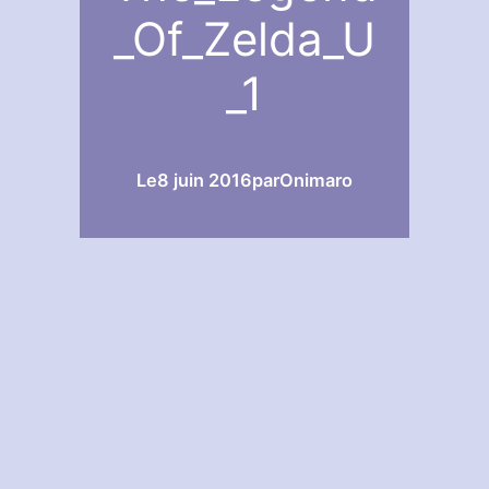
_Of_Zelda_U
_1
Le
8 juin 2016
par
Onimaro