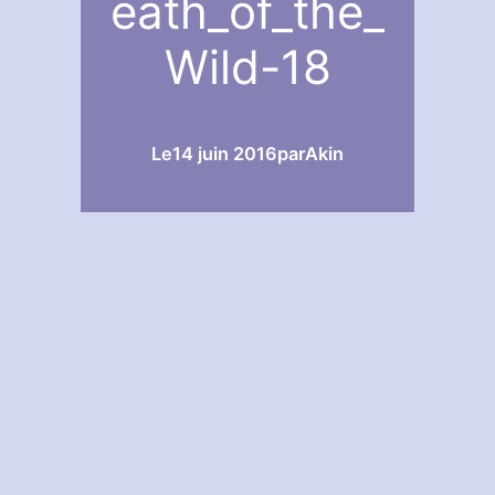
eath_of_the_
Wild-18
Le
14 juin 2016
par
Akin