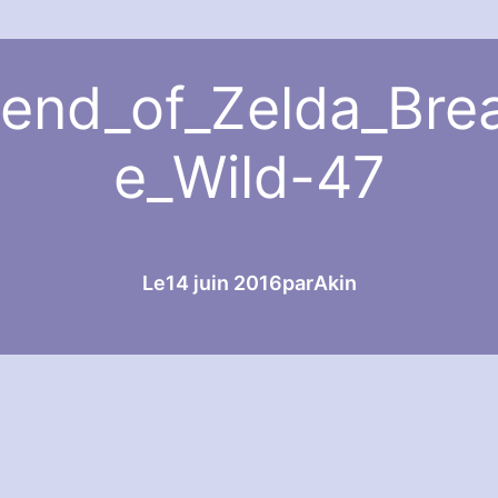
end_of_Zelda_Brea
e_Wild-47
Le
14 juin 2016
par
Akin