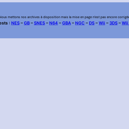
Nous mettons nos archives à disposition mais la mise en page n’est pas encore corrigé
ests :
NES
–
GB
–
SNES
–
N64
–
GBA
–
NGC
–
DS
–
Wii
–
3DS
–
Wii