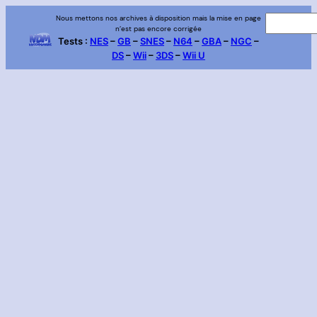
Aller
Nous mettons nos archives à disposition mais la mise en page
R
n’est pas encore corrigée
au
e
Tests :
NES
–
GB
–
SNES
–
N64
–
GBA
–
NGC
–
contenu
DS
–
Wii
–
3DS
–
Wii U
c
h
e
r
c
h
e
r