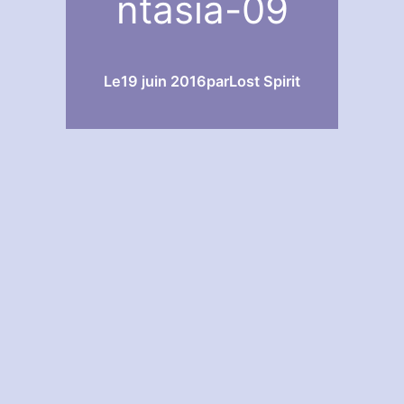
ntasia-09
Le
19 juin 2016
par
Lost Spirit