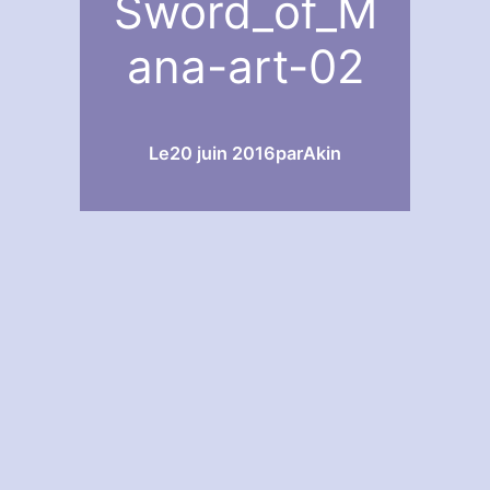
Sword_of_M
ana-art-02
Le
20 juin 2016
par
Akin