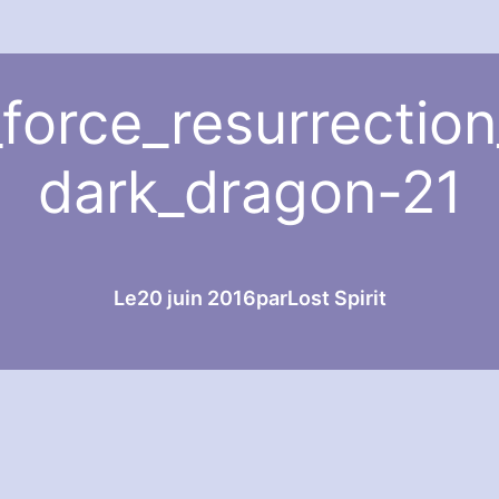
_force_resurrection
dark_dragon-21
Le
20 juin 2016
par
Lost Spirit