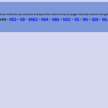
Nous mettons nos archives à disposition mais la mise en page n’est pas encore corrigé
ests :
NES
–
GB
–
SNES
–
N64
–
GBA
–
NGC
–
DS
–
Wii
–
3DS
–
Wii