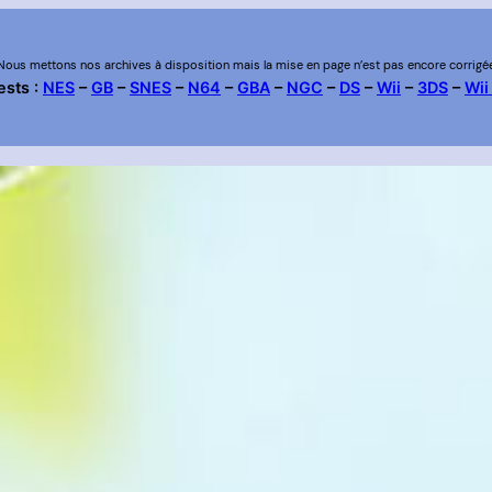
Nous mettons nos archives à disposition mais la mise en page n’est pas encore corrigé
ests :
NES
–
GB
–
SNES
–
N64
–
GBA
–
NGC
–
DS
–
Wii
–
3DS
–
Wii