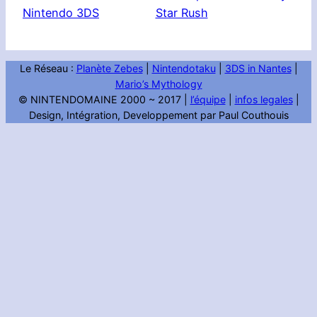
Nintendo 3DS
Star Rush
Le Réseau :
Planète Zebes
|
Nintendotaku
|
3DS in Nantes
|
Mario’s Mythology
© NINTENDOMAINE 2000 ~ 2017 |
l’équipe
|
infos legales
|
Design, Intégration, Developpement par Paul Couthouis