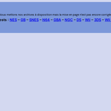
Nous mettons nos archives à disposition mais la mise en page n’est pas encore corrigé
ests :
NES
–
GB
–
SNES
–
N64
–
GBA
–
NGC
–
DS
–
Wii
–
3DS
–
Wii