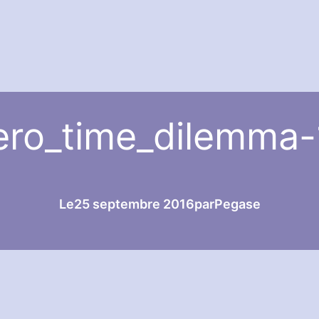
ero_time_dilemma-
Le
25 septembre 2016
par
Pegase