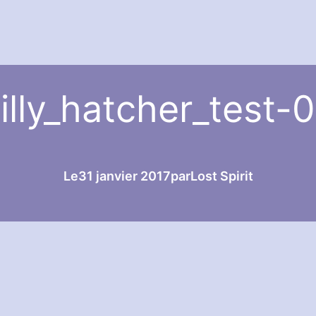
illy_hatcher_test-
Le
31 janvier 2017
par
Lost Spirit