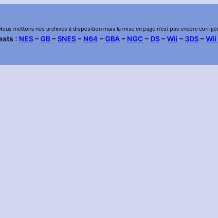
Nous mettons nos archives à disposition mais la mise en page n’est pas encore corrigé
ests :
NES
–
GB
–
SNES
–
N64
–
GBA
–
NGC
–
DS
–
Wii
–
3DS
–
Wii