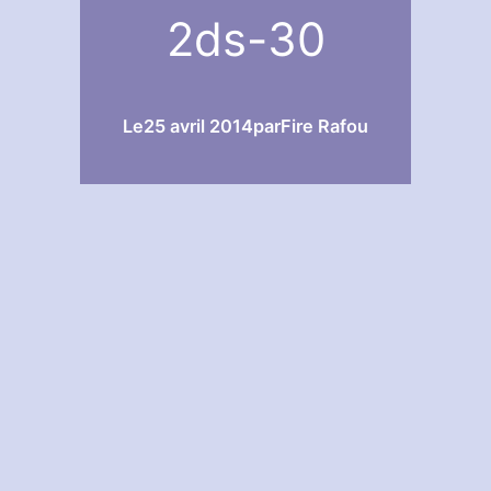
2ds-30
Le
25 avril 2014
par
Fire Rafou