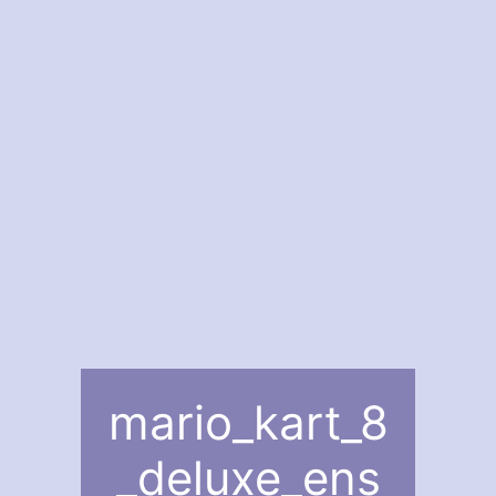
mario_kart_8
_deluxe_ens