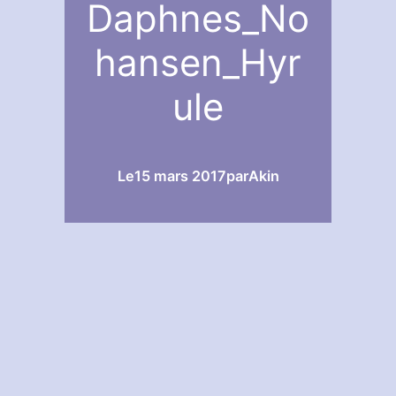
Daphnes_No
hansen_Hyr
ule
Le
15 mars 2017
par
Akin