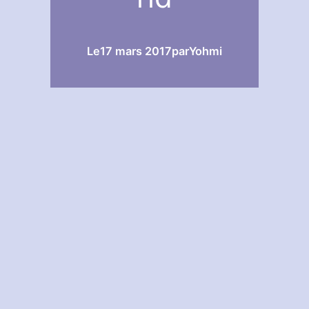
Le
17 mars 2017
par
Yohmi