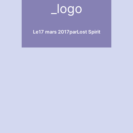
_logo
Le
17 mars 2017
par
Lost Spirit