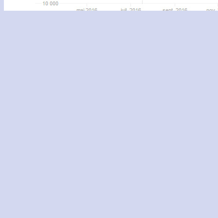
« Malgré tout, quoiqu’assez instable, l’action
Nintendo reste à un haut niveau depuis juillet
2016 et semble enfin sortie du trou d’air dans
lequel elle était prisonnière depuis la mi-2011 : on
se souvient alors qu’à partir de cette date,
l’action avait chuté pour naviguer piteusement
autour des 10 000 yens ne remontant que
timidement vers le printemps 2015. Même si la
santé reste encore fragile, le plus dur semble
derrière Nintendo désormais, et la Switch est
parvenue à rassurer les investisseurs. Durant les
deux semaines consécutives à la sortie de la