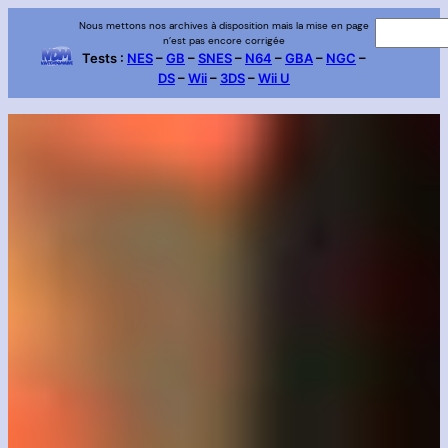
Aller
Nous mettons nos archives à disposition mais la mise en page
R
n’est pas encore corrigée
au
e
Tests :
NES
–
GB
–
SNES
–
N64
–
GBA
–
NGC
–
contenu
DS
–
Wii
–
3DS
–
Wii U
c
h
e
r
c
h
e
r