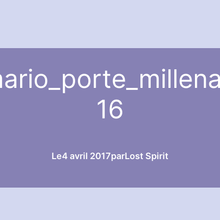
rio_porte_millena
16
Le
4 avril 2017
par
Lost Spirit