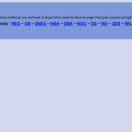
Nous mettons nos archives à disposition mais la mise en page n’est pas encore corrigé
ests :
NES
–
GB
–
SNES
–
N64
–
GBA
–
NGC
–
DS
–
Wii
–
3DS
–
Wii