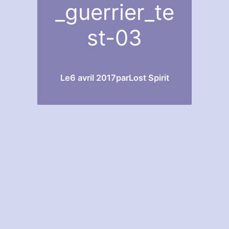
_guerrier_te
st-03
Le
6 avril 2017
par
Lost Spirit