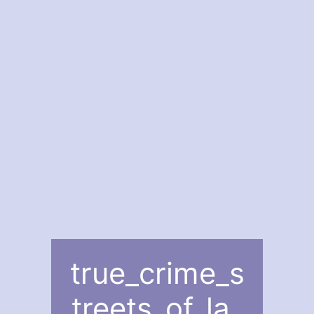
true_crime_s
treets_of_la_