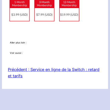
Aller plus loin :
Voir aussi :
Précédent :
Service en ligne de la Switch : retard
et tarifs
Le Réseau :
Planète Zebes
|
Nintendotaku
|
3DS in Nantes
|
Mario’s Mythology
© NINTENDOMAINE 2000 ~ 2017 |
l’équipe
|
infos legales
|