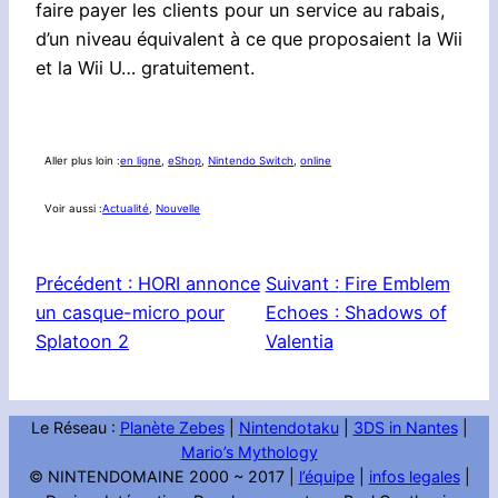
faire payer les clients pour un service au rabais,
d’un niveau équivalent à ce que proposaient la Wii
et la Wii U… gratuitement.
Aller plus loin :
en ligne
, 
eShop
, 
Nintendo Switch
, 
online
Voir aussi :
Actualité
, 
Nouvelle
Précédent :
HORI annonce
Suivant :
Fire Emblem
un casque-micro pour
Echoes : Shadows of
Splatoon 2
Valentia
Le Réseau :
Planète Zebes
|
Nintendotaku
|
3DS in Nantes
|
Mario’s Mythology
© NINTENDOMAINE 2000 ~ 2017 |
l’équipe
|
infos legales
|