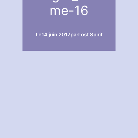
me-16
Le
14 juin 2017
par
Lost Spirit