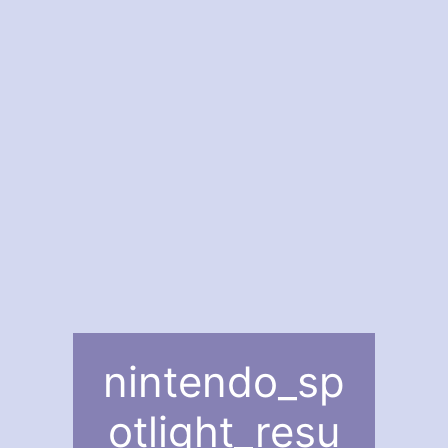
nintendo_sp
otlight_resu