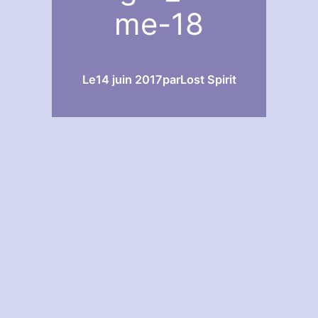
me-18
Le
14 juin 2017
par
Lost Spirit