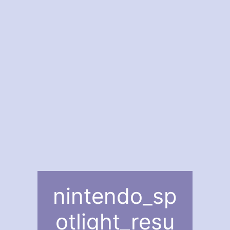
nintendo_sp
otlight_resu