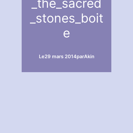
_the_sacred
_stones_boit
e
Le
29 mars 2014
par
Akin