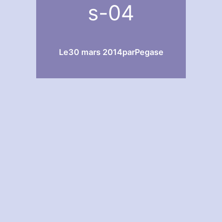
s-04
Le
30 mars 2014
par
Pegase