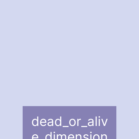
dead_or_aliv
e_dimension