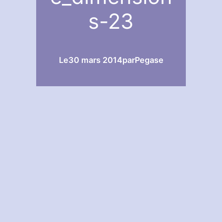
s-23
Le
30 mars 2014
par
Pegase