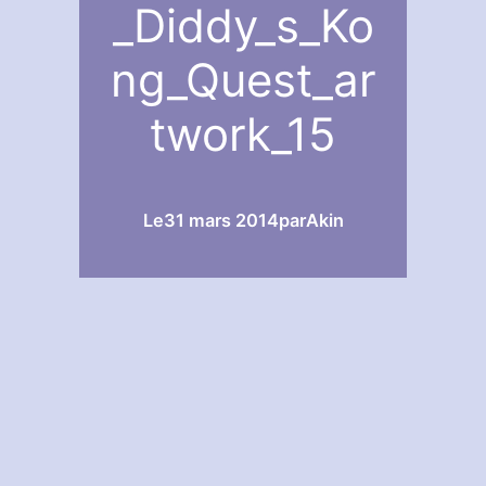
_Diddy_s_Ko
ng_Quest_ar
twork_15
Le
31 mars 2014
par
Akin