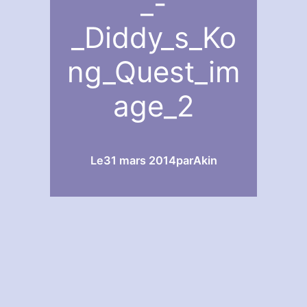
_-
_Diddy_s_Ko
ng_Quest_im
age_2
Le
31 mars 2014
par
Akin