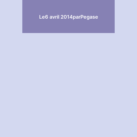
Le
6 avril 2014
par
Pegase