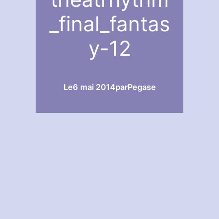
_final_fantas
y-12
Le
6 mai 2014
par
Pegase