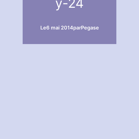
y-24
Le
6 mai 2014
par
Pegase