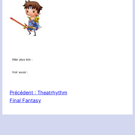
Aller plus loin :
Voir aussi :
Précédent :
Theatrhythm
Final Fantasy
Le Réseau :
Planète Zebes
|
Nintendotaku
|
3DS in Nantes
|
Mario’s Mythology