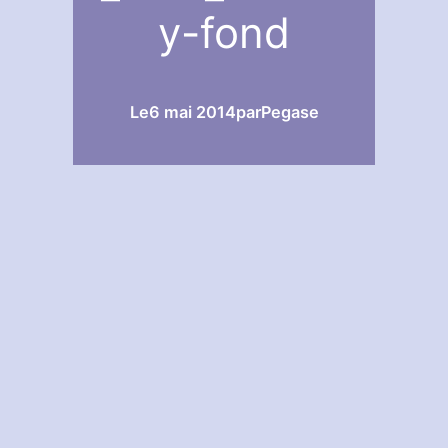
y-fond
Le
6 mai 2014
par
Pegase