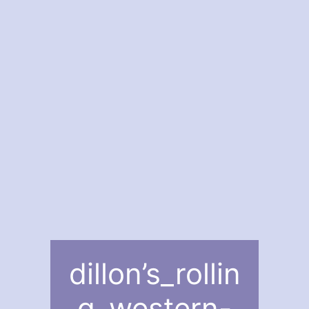
dillon’s_rollin
g_western-