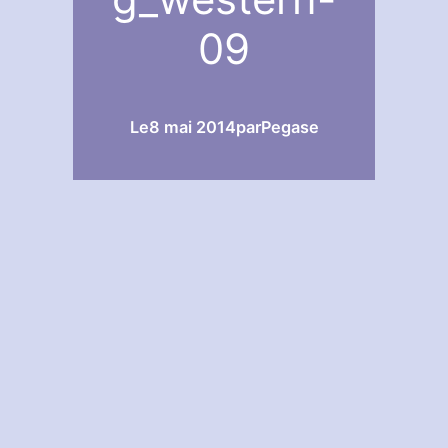
09
Le
8 mai 2014
par
Pegase